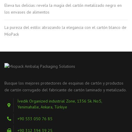
Eleva tus delicias: revela la magia del cartón metalizado negro en
los envases de alimentos
La pureza del estilo: abrazando la elegancia con el cartón blanco de
MioPack
Busque los mejores protectores de esquinas de cartón y productos
de cartón corrugado del fabricante de cartón laminado y metalizado.
İvedik Organized industrial Zone, 1356 Sk. No:5,
Yenimahalle, Ankara, Türkiye
+90 533 050 76 85
+90 312 394 39 25